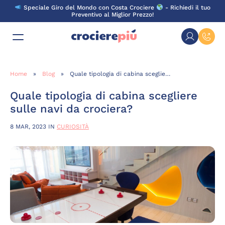
Skip
Speciale Giro del Mondo con Costa Crociere
- Richiedi il tuo
to
Preventivo al Miglior Prezzo!
content
Home
»
Blog
»
Quale tipologia di cabina scegliere sulle navi da crociera?
Quale tipologia di cabina scegliere
sulle navi da crociera?
8 MAR, 2023
IN
CURIOSITÀ