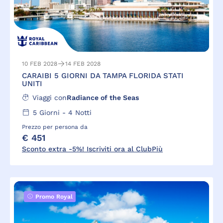
10 FEB 2028
14 FEB 2028
CARAIBI 5 GIORNI DA TAMPA FLORIDA STATI
UNITI
Viaggi con
Radiance of the Seas
5
Giorni -
4
Notti
Prezzo per persona da
€ 451
Sconto extra -5%! Iscriviti ora al ClubPiù
Promo Royal