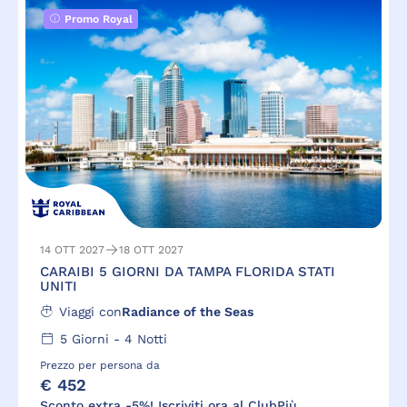
Promo Royal
14 OTT 2027
18 OTT 2027
CARAIBI 5 GIORNI DA TAMPA FLORIDA STATI
UNITI
Viaggi con
Radiance of the Seas
5
Giorni -
4
Notti
Prezzo per persona da
€ 452
Sconto extra -5%! Iscriviti ora al ClubPiù