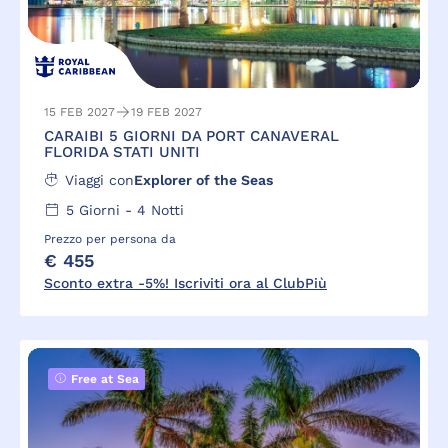
15 FEB 2027
19 FEB 2027
CARAIBI 5 GIORNI DA PORT CANAVERAL
FLORIDA STATI UNITI
Viaggi con
Explorer of the Seas
5
Giorni -
4
Notti
Prezzo per persona da
€ 455
Sconto extra -5%! Iscriviti ora al ClubPiù
Free at Sea