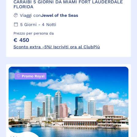
CARAIBI 5 GIORNI DA MIAMI FORT LAUDERDALE
FLORIDA
Viaggi con
Jewel of the Seas
5
Giorni -
4
Notti
Prezzo per persona da
€ 450
Sconto extra -5%! Iscriviti ora al ClubPiù
Promo Royal