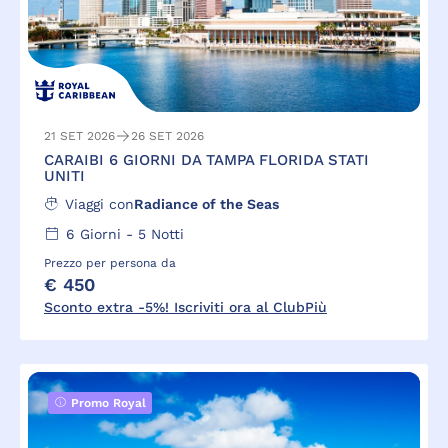
21 SET 2026
26 SET 2026
CARAIBI 6 GIORNI DA TAMPA FLORIDA STATI
UNITI
Viaggi con
Radiance of the Seas
6
Giorni -
5
Notti
Prezzo per persona da
€ 450
Sconto extra -5%! Iscriviti ora al ClubPiù
Promo Royal