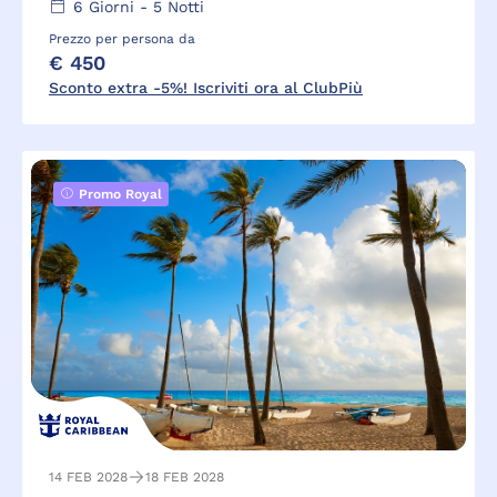
6
Giorni -
5
Notti
Prezzo per persona da
€ 450
Sconto extra -5%! Iscriviti ora al ClubPiù
Promo Royal
14 FEB 2028
18 FEB 2028