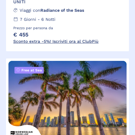
UNITI
Viaggi con
Radiance of the Seas
7
Giorni -
6
Notti
Prezzo per persona da
€ 455
Sconto extra -5%! Iscriviti ora al ClubPiù
Free at Sea