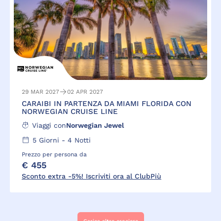
29 MAR 2027
02 APR 2027
CARAIBI IN PARTENZA DA MIAMI FLORIDA CON
NORWEGIAN CRUISE LINE
Viaggi con
Norwegian Jewel
5
Giorni -
4
Notti
Prezzo per persona da
€ 455
Sconto extra -5%! Iscriviti ora al ClubPiù