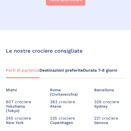
Carica altre crociere
Le nostre crociere consigliate
Porti di partenza
Destinazioni preferite
Durata 7-8 giorni
Miami
Roma
Barcellona
(Civitavecchia)
607 crociere
383 crociere
329 crociere
Yokohama
Atene
Sydney
(Tokyo)
245 crociere
235 crociere
221 crociere
New York
Copenhagen
Genova