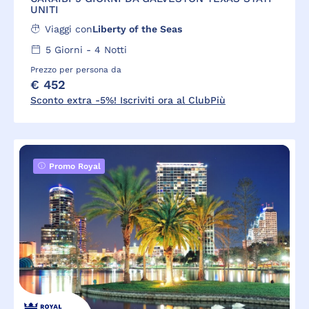
UNITI
Viaggi con
Liberty of the Seas
5
Giorni -
4
Notti
Prezzo per persona da
€ 452
Sconto extra -5%! Iscriviti ora al ClubPiù
Promo Royal