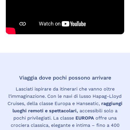
Viaggia dove pochi possono arrivare
Lasciati ispirare da itinerari che vanno oltre
l’immaginazione. Con le navi di lusso Hapag-Lloyd
Cruises, della classe Europa e Hanseatic,
raggiungi
luoghi remoti e spettacolari,
accessibili solo a
pochi privilegiati. La classe
EUROPA
offre una
crociera classica, elegante e intima – fino a 400