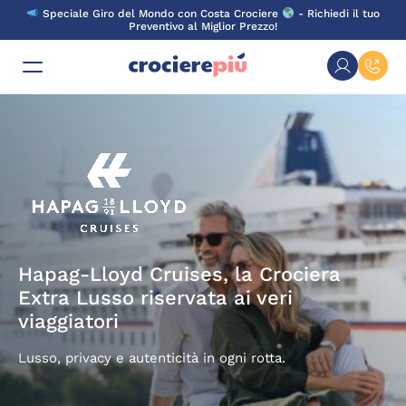
Skip
Speciale Giro del Mondo con Costa Crociere
- Richiedi il tuo
to
Preventivo al Miglior Prezzo!
content
Hapag-Lloyd Cruises, la Crociera
Extra Lusso riservata ai veri
viaggiatori
Lusso, privacy e autenticità in ogni rotta.