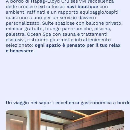
A bordo di Hapag-Lloyd Cruises vivi l’eccellenza
delle crociere extra lusso:
navi boutique
con
ambienti raffinati e un rapporto equipaggio/ospiti
quasi uno a uno per un servizio davvero
personalizzato
.
Suite spaziose con balcone privato,
minibar gratuito, lounge panoramiche, piscina,
palestra, Ocean Spa con sauna e trattamenti
esclusivi, ristoranti gourmet e intrattenimento
selezionato:
ogni spazio è pensato per il tuo relax
e benessere
.
Un
viaggio
nei
sapori:
eccellenza
gastronomica
a
bord