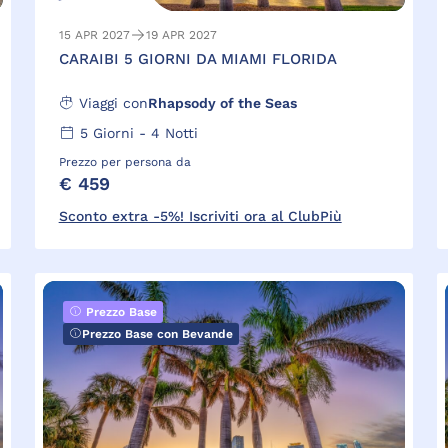
15 APR 2027
19 APR 2027
CARAIBI 5 GIORNI DA MIAMI FLORIDA
Viaggi con
Rhapsody of the Seas
5
Giorni -
4
Notti
Prezzo per persona da
€ 459
Sconto extra -5%! Iscriviti ora al ClubPiù
Prezzo Base
Prezzo Base con Bevande