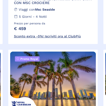
CON MSC CROCIERE
Viaggi con
Msc Seaside
5
Giorni -
4
Notti
Prezzo per persona da
€ 459
Sconto extra -5%! Iscriviti ora al ClubPiù
Promo Royal