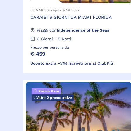
02 MAR 2027
07 MAR 2027
CARAIBI 6 GIORNI DA MIAMI FLORIDA
Viaggi con
Independence of the Seas
6
Giorni -
5
Notti
Prezzo per persona da
€ 459
Sconto extra -5%! Iscriviti ora al ClubPiù
Prezzo Base
Altre 2 promo attive