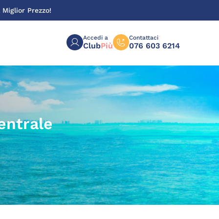
 Miglior Prezzo!
Accedi a
Contattaci
Club
Più
076 603 6214
entrale