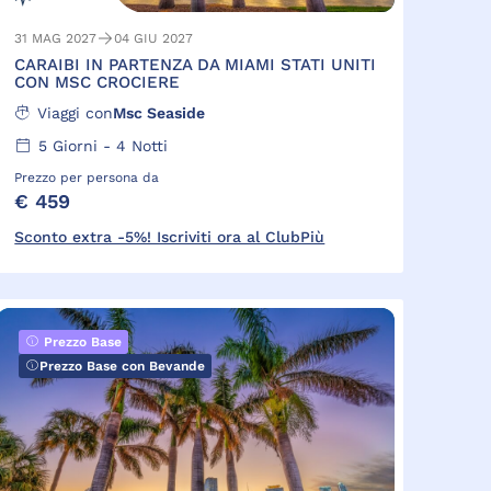
31 MAG 2027
04 GIU 2027
CARAIBI IN PARTENZA DA MIAMI STATI UNITI
CON MSC CROCIERE
Viaggi con
Msc Seaside
5
Giorni -
4
Notti
Prezzo per persona da
€ 459
Sconto extra -5%! Iscriviti ora al ClubPiù
Prezzo Base
Prezzo Base con Bevande