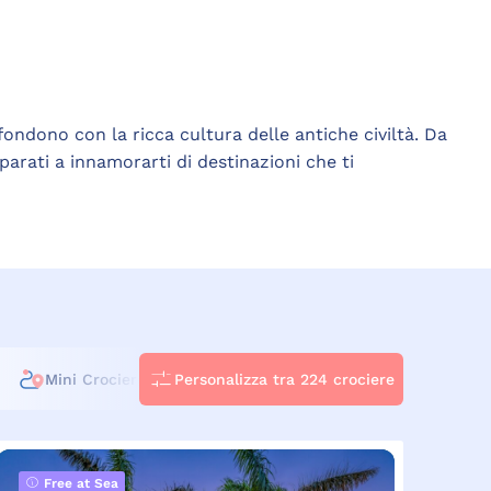
 fondono con la ricca cultura delle antiche civiltà. Da
arati a innamorarti di destinazioni che ti
Mini Crociere
Personalizza tra 224 crociere
Crociere LGBTQ+
Free at Sea