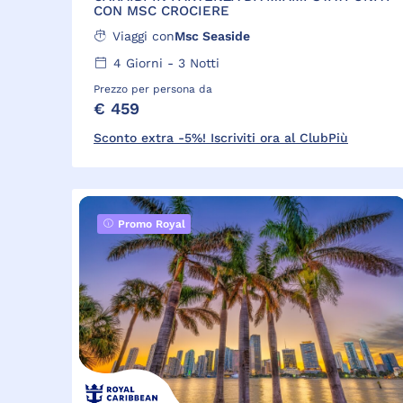
CON MSC CROCIERE
Viaggi con
Msc Seaside
4
Giorni -
3
Notti
Prezzo per persona da
€ 459
Sconto extra -5%! Iscriviti ora al ClubPiù
Promo Royal