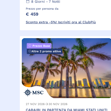
8
Giorni -
7
Notti
Prezzo per persona da
€ 459
Sconto extra -5%! Iscriviti ora al ClubPiù
Prezzo Base
Altre 2 promo attive
27 NOV 2026
30 NOV 2026
CARAIBI IN PARTENZA DA MIAMI STATI UNITI