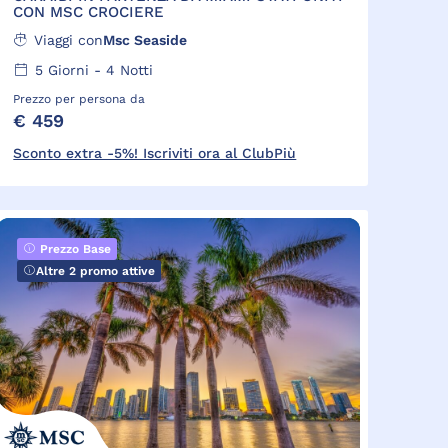
CON MSC CROCIERE
Viaggi con
Msc Seaside
5
Giorni -
4
Notti
Prezzo per persona da
€ 459
Sconto extra -5%! Iscriviti ora al ClubPiù
Prezzo Base
Altre 2 promo attive