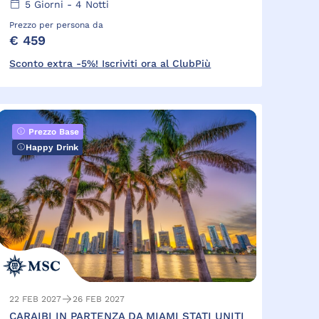
5
Giorni -
4
Notti
Prezzo per persona da
€ 459
Sconto extra -5%! Iscriviti ora al ClubPiù
Prezzo Base
Happy Drink
22 FEB 2027
26 FEB 2027
CARAIBI IN PARTENZA DA MIAMI STATI UNITI