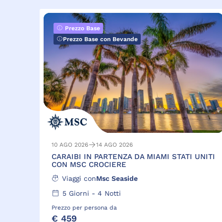
Prezzo Base
Prezzo Base con Bevande
10 AGO 2026
14 AGO 2026
CARAIBI IN PARTENZA DA MIAMI STATI UNITI
CON MSC CROCIERE
Viaggi con
Msc Seaside
5
Giorni -
4
Notti
Prezzo per persona da
€ 459