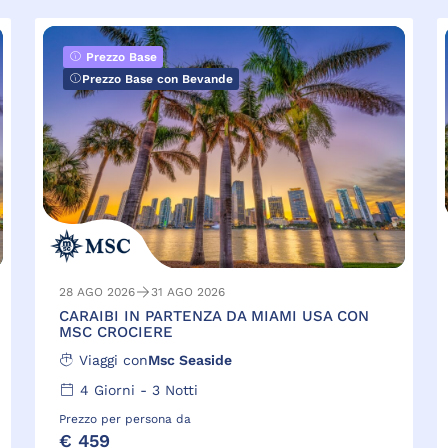
Prezzo Base
Prezzo Base con Bevande
28 AGO 2026
31 AGO 2026
CARAIBI IN PARTENZA DA MIAMI USA CON
MSC CROCIERE
Viaggi con
Msc Seaside
4
Giorni -
3
Notti
Prezzo per persona da
€ 459