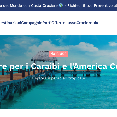
ro del Mondo con Costa Crociere
- Richiedi il tuo Preventivo al
estinazioni
Compagnie
Porti
Offerte
Lusso
Crocierepiù
da € 450
re per i Caraibi e l’America C
Esplora il paradiso tropicale