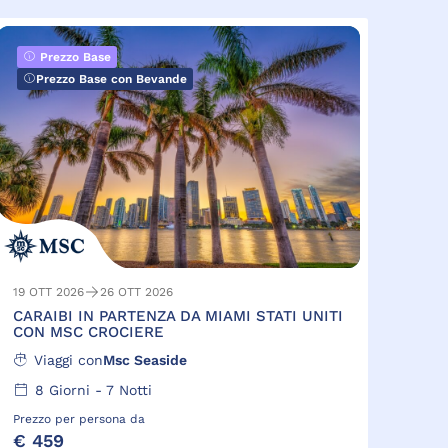
Prezzo Base
Prezzo Base con Bevande
19 OTT 2026
26 OTT 2026
CARAIBI IN PARTENZA DA MIAMI STATI UNITI
CON MSC CROCIERE
Viaggi con
Msc Seaside
8
Giorni -
7
Notti
Prezzo per persona da
€ 459