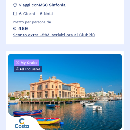
Viaggi con
MSC Sinfonia
6
Giorni -
5
Notti
Prezzo per persona da
€ 469
Sconto extra -5%! Iscriviti ora al ClubPiù
My Cruise
All Inclusive