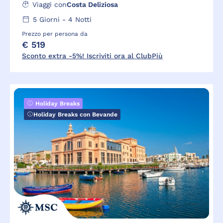
Viaggi con
Costa Deliziosa
5
Giorni -
4
Notti
Prezzo per persona da
€ 519
Sconto extra -5%! Iscriviti ora al ClubPiù
Holiday Breaks
Holiday Breaks con Bevande