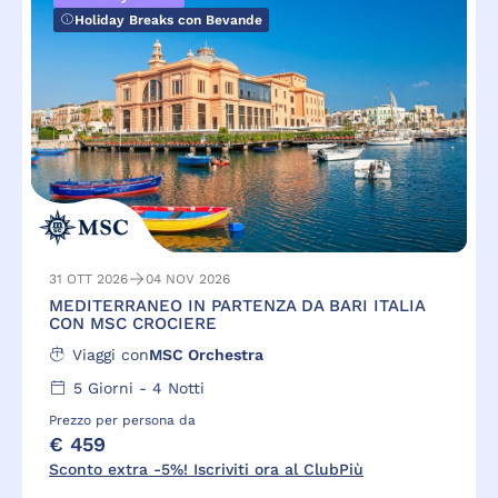
Holiday Breaks con Bevande
31 OTT 2026
04 NOV 2026
MEDITERRANEO IN PARTENZA DA BARI ITALIA
CON MSC CROCIERE
Viaggi con
MSC Orchestra
5
Giorni -
4
Notti
Prezzo per persona da
€ 459
Sconto extra -5%! Iscriviti ora al ClubPiù