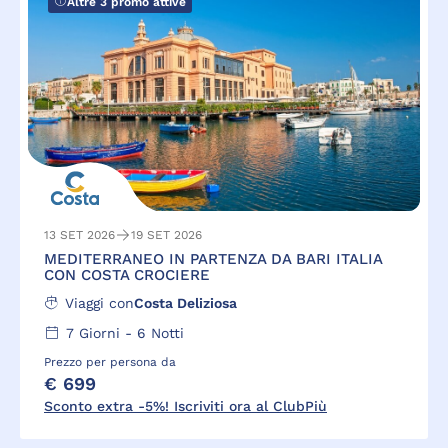
Altre 3 promo attive
13 SET 2026
19 SET 2026
MEDITERRANEO IN PARTENZA DA BARI ITALIA
CON COSTA CROCIERE
Viaggi con
Costa Deliziosa
7
Giorni -
6
Notti
Prezzo per persona da
€ 699
Sconto extra -5%! Iscriviti ora al ClubPiù