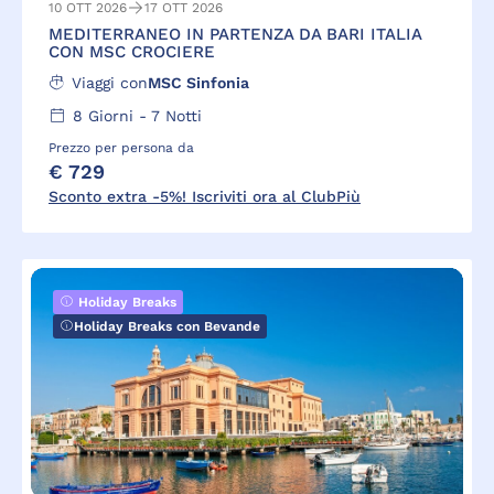
10 OTT 2026
17 OTT 2026
MEDITERRANEO IN PARTENZA DA BARI ITALIA
CON MSC CROCIERE
Viaggi con
MSC Sinfonia
8
Giorni -
7
Notti
Prezzo per persona da
€ 729
Sconto extra -5%! Iscriviti ora al ClubPiù
Holiday Breaks
Holiday Breaks con Bevande