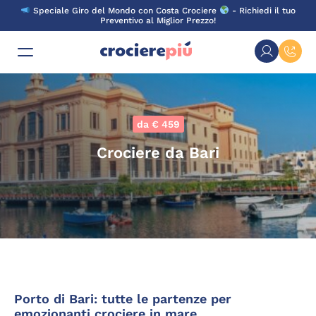
Skip
Speciale Giro del Mondo con Costa Crociere
- Richiedi il tuo
to
Preventivo al Miglior Prezzo!
content
da € 459
Crociere da Bari
Porto di Bari: tutte le partenze per
emozionanti crociere in mare