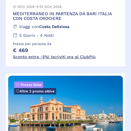
21 NOV 2026
25 NOV 2026
MEDITERRANEO IN PARTENZA DA BARI ITALIA
CON COSTA CROCIERE
Viaggi con
Costa Deliziosa
5
Giorni -
4
Notti
Prezzo per persona da
€ 469
Sconto extra -5%! Iscriviti ora al ClubPiù
Prezzo Base
Altre 2 promo attive