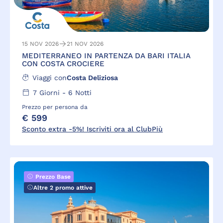
15 NOV 2026
21 NOV 2026
MEDITERRANEO IN PARTENZA DA BARI ITALIA
CON COSTA CROCIERE
Viaggi con
Costa Deliziosa
7
Giorni -
6
Notti
Prezzo per persona da
€ 599
Sconto extra -5%! Iscriviti ora al ClubPiù
Prezzo Base
Altre 2 promo attive