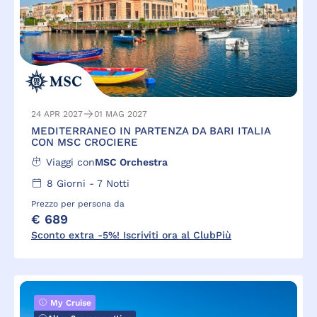
24 APR 2027
01 MAG 2027
MEDITERRANEO IN PARTENZA DA BARI ITALIA
CON MSC CROCIERE
Viaggi con
MSC Orchestra
8
Giorni -
7
Notti
Prezzo per persona da
€ 689
Sconto extra -5%! Iscriviti ora al ClubPiù
My Cruise