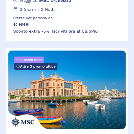
Viaggi con
MSC Orchestra
3
Giorni -
2
Notti
Prezzo per persona da
€ 699
Sconto extra -5%! Iscriviti ora al ClubPiù
Prezzo Base
Altre 3 promo attive