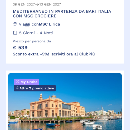
09 GEN 2027
13 GEN 2027
MEDITERRANEO IN PARTENZA DA BARI ITALIA
CON MSC CROCIERE
Viaggi con
MSC Lirica
5
Giorni -
4
Notti
Prezzo per persona da
€ 539
Sconto extra -5%! Iscriviti ora al ClubPiù
My Cruise
Altre 2 promo attive