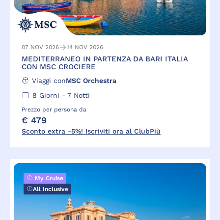
07 NOV 2026
14 NOV 2026
MEDITERRANEO IN PARTENZA DA BARI ITALIA
CON MSC CROCIERE
Viaggi con
MSC Orchestra
8
Giorni -
7
Notti
Prezzo per persona da
€ 479
Sconto extra -5%! Iscriviti ora al ClubPiù
My Cruise
All Inclusive