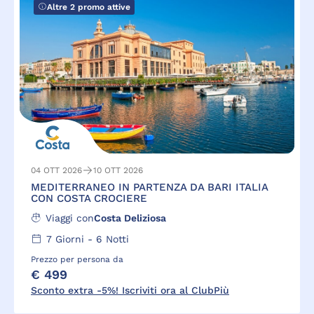
Altre 2 promo attive
04 OTT 2026
10 OTT 2026
MEDITERRANEO IN PARTENZA DA BARI ITALIA
CON COSTA CROCIERE
Viaggi con
Costa Deliziosa
7
Giorni -
6
Notti
Prezzo per persona da
€ 499
Sconto extra -5%! Iscriviti ora al ClubPiù