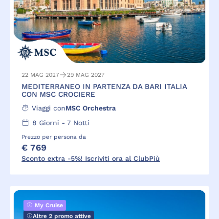
22 MAG 2027
29 MAG 2027
MEDITERRANEO IN PARTENZA DA BARI ITALIA
CON MSC CROCIERE
Viaggi con
MSC Orchestra
8
Giorni -
7
Notti
Prezzo per persona da
€ 769
Sconto extra -5%! Iscriviti ora al ClubPiù
My Cruise
Altre 2 promo attive