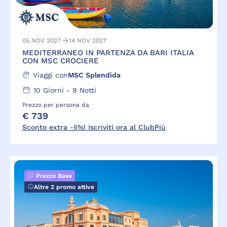
05 NOV 2027
14 NOV 2027
MEDITERRANEO IN PARTENZA DA BARI ITALIA
CON MSC CROCIERE
Viaggi con
MSC Splendida
10
Giorni -
9
Notti
Prezzo per persona da
€ 739
Sconto extra -5%! Iscriviti ora al ClubPiù
Prezzo Base
Altre 2 promo attive