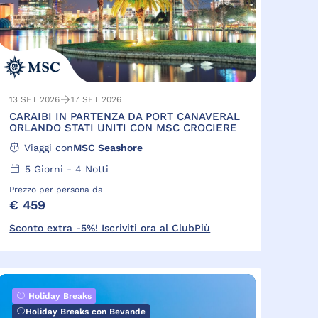
13 SET 2026
17 SET 2026
CARAIBI IN PARTENZA DA PORT CANAVERAL
ORLANDO STATI UNITI CON MSC CROCIERE
Viaggi con
MSC Seashore
5
Giorni -
4
Notti
Prezzo per persona da
€ 459
Sconto extra -5%! Iscriviti ora al ClubPiù
Holiday Breaks
Holiday Breaks con Bevande