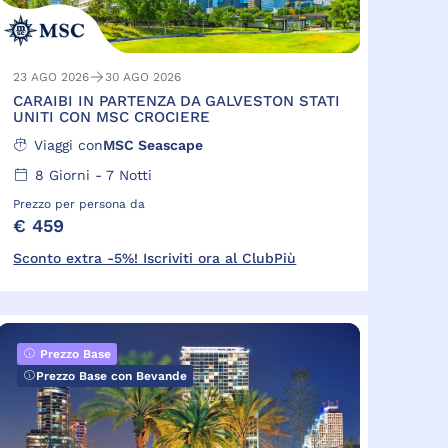
23 AGO 2026
30 AGO 2026
CARAIBI IN PARTENZA DA GALVESTON STATI
UNITI CON MSC CROCIERE
Viaggi con
MSC Seascape
8
Giorni -
7
Notti
Prezzo per persona da
€ 459
Sconto extra -5%! Iscriviti ora al ClubPiù
Prezzo Base
Prezzo Base con Bevande