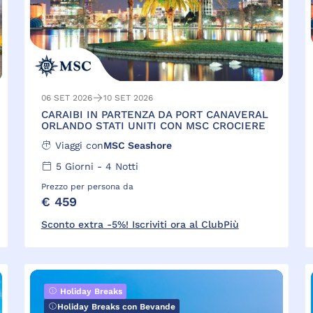
06 SET 2026
10 SET 2026
CARAIBI IN PARTENZA DA PORT CANAVERAL
ORLANDO STATI UNITI CON MSC CROCIERE
Viaggi con
MSC Seashore
5
Giorni -
4
Notti
Prezzo per persona da
€ 459
Sconto extra -5%! Iscriviti ora al ClubPiù
Holiday Breaks
Holiday Breaks con Bevande