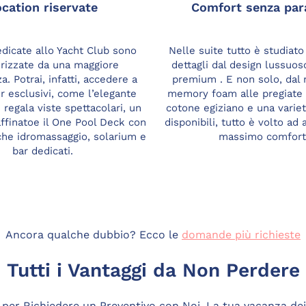
cation riservate
Comfort senza par
dicate allo Yacht Club sono
Nelle suite tutto è studiato
erizzate da una maggiore
dettagli dal design lussuoso
a. Potrai, infatti, accedere a
premium . E non solo, dal
r esclusivi, come l’elegante
memory foam alle pregiate 
regala viste spettacolari, un
cotone egiziano e una variet
affinatoe il One Pool Deck con
disponibili, tutto è volto ad a
che idromassaggio, solarium e
massimo comfort
bar dedicati.
Ancora qualche dubbio? Ecco le
domande più richieste
Tutti i Vantaggi da Non Perdere
 per Richiedere un Preventivo con Noi. La tua vacanza dei 