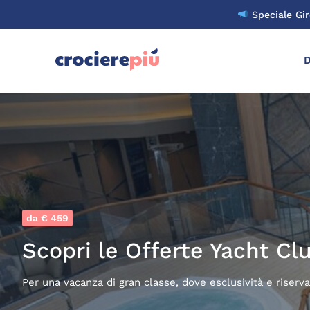
Skip
Speciale Gi
to
content
D
da € 459
Scopri le Offerte Yacht Cl
Per una vacanza di gran classe, dove esclusività e riserv