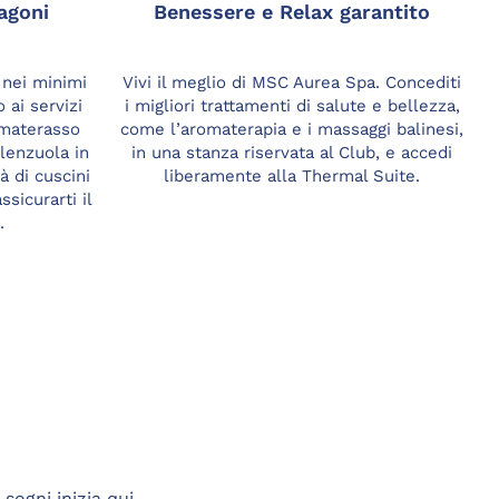
agoni
Benessere e Relax garantito
 nei minimi
Vivi il meglio di MSC Aurea Spa. Concediti
S
 ai servizi
i migliori trattamenti di salute e bellezza,
p
 materasso
come l’aromaterapia e i massaggi balinesi,
lenzuola in
in una stanza riservata al Club, e accedi
l
à di cuscini
liberamente alla Thermal Suite.
di
ssicurarti il
.
sogni inizia qui