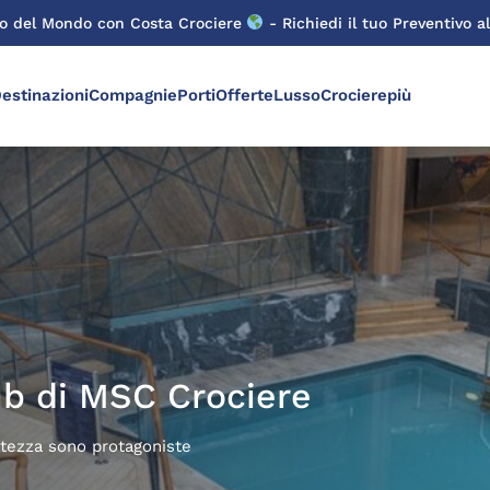
ro del Mondo con Costa Crociere
- Richiedi il tuo Preventivo al
estinazioni
Compagnie
Porti
Offerte
Lusso
Crocierepiù
ub di MSC Crociere
atezza sono protagoniste