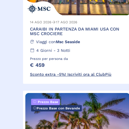
14 AGO 2026
17 AGO 2026
CARAIBI IN PARTENZA DA MIAMI USA CON
MSC CROCIERE
Viaggi con
Msc Seaside
4
Giorni -
3
Notti
Prezzo per persona da
€ 459
Sconto extra -5%! Iscriviti ora al ClubPiù
Prezzo Base
Prezzo Base con Bevande