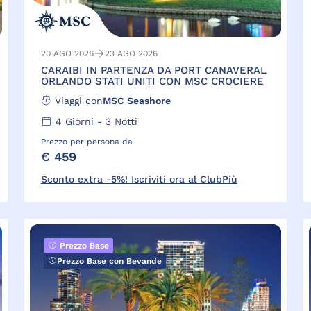
20 AGO 2026
23 AGO 2026
CARAIBI IN PARTENZA DA PORT CANAVERAL
ORLANDO STATI UNITI CON MSC CROCIERE
Viaggi con
MSC Seashore
4
Giorni -
3
Notti
Prezzo per persona da
€ 459
Sconto extra -5%! Iscriviti ora al ClubPiù
Prezzo Base
Prezzo Base con Bevande