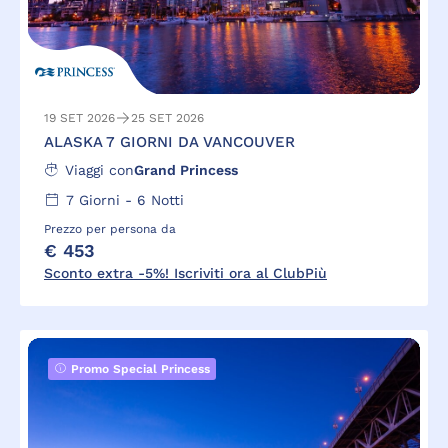
19 SET 2026
25 SET 2026
ALASKA 7 GIORNI DA VANCOUVER
Viaggi con
Grand Princess
7
Giorni -
6
Notti
Prezzo per persona da
€ 453
Sconto extra -5%! Iscriviti ora al ClubPiù
Promo Special Princess