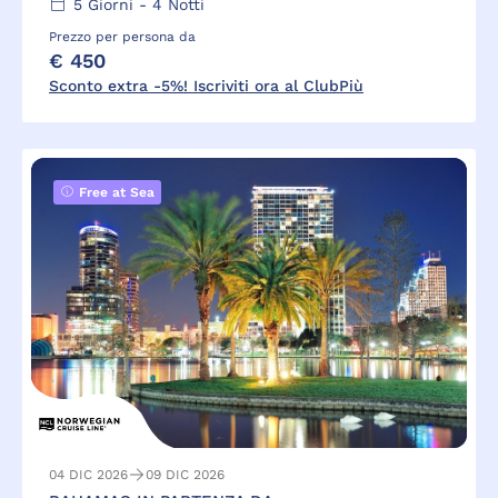
5
Giorni -
4
Notti
Prezzo per persona da
€ 450
Sconto extra -5%! Iscriviti ora al ClubPiù
Free at Sea
04 DIC 2026
09 DIC 2026