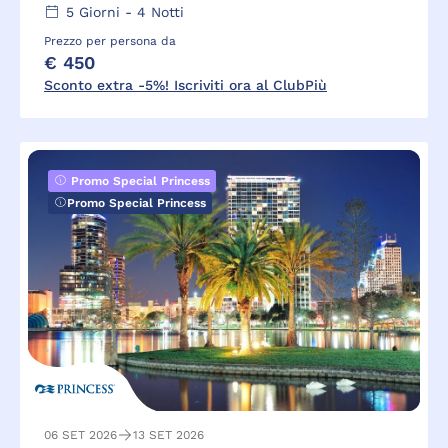
5
Giorni -
4
Notti
Prezzo per persona da
€ 450
Sconto extra -5%! Iscriviti ora al ClubPiù
Promo Special Princess
Promo Special Princess
06 SET 2026
13 SET 2026