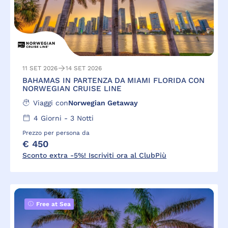
11 SET 2026
14 SET 2026
BAHAMAS IN PARTENZA DA MIAMI FLORIDA CON
NORWEGIAN CRUISE LINE
Viaggi con
Norwegian Getaway
4
Giorni -
3
Notti
Prezzo per persona da
€ 450
Sconto extra -5%! Iscriviti ora al ClubPiù
Free at Sea