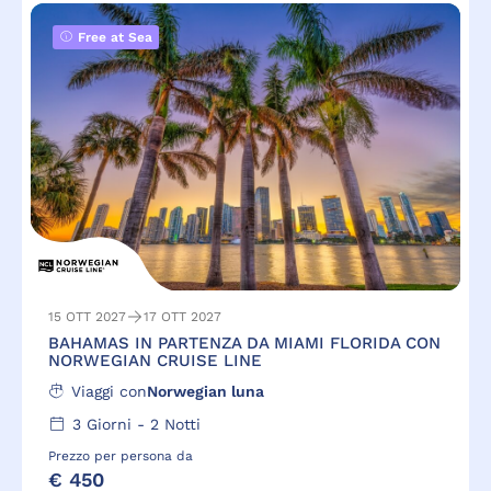
Free at Sea
15 OTT 2027
17 OTT 2027
BAHAMAS IN PARTENZA DA MIAMI FLORIDA CON
NORWEGIAN CRUISE LINE
Viaggi con
Norwegian luna
3
Giorni -
2
Notti
Prezzo per persona da
€ 450