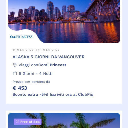
11 MAG 2027
15 MAG 2027
ALASKA 5 GIORNI DA VANCOUVER
Viaggi con
Coral Princess
5
Giorni -
4
Notti
Prezzo per persona da
€ 453
Sconto extra -5%! Iscriviti ora al ClubPiù
Free at Sea