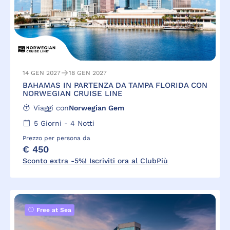
14 GEN 2027
18 GEN 2027
BAHAMAS IN PARTENZA DA TAMPA FLORIDA CON
NORWEGIAN CRUISE LINE
Viaggi con
Norwegian Gem
5
Giorni -
4
Notti
Prezzo per persona da
€ 450
Sconto extra -5%! Iscriviti ora al ClubPiù
Free at Sea