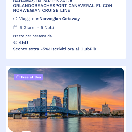
BAHAMAS IN PARTENZA DA
ORLANDOBEACHESPORT CANAVERAL FL CON
NORWEGIAN CRUISE LINE
Viaggi con
Norwegian Getaway
6
Giorni -
5
Notti
Prezzo per persona da
€ 450
Sconto extra -5%! Iscriviti ora al ClubPiù
Free at Sea