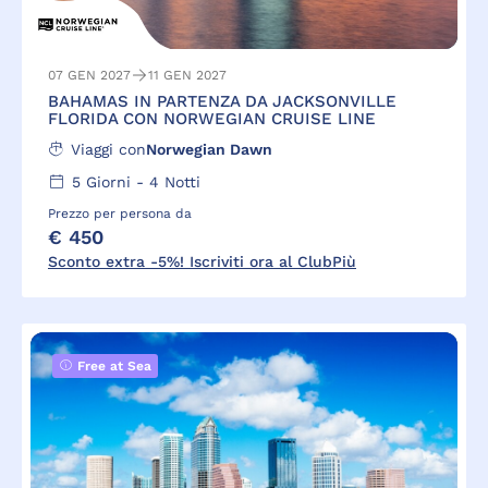
07 GEN 2027
11 GEN 2027
BAHAMAS IN PARTENZA DA JACKSONVILLE
FLORIDA CON NORWEGIAN CRUISE LINE
Viaggi con
Norwegian Dawn
5
Giorni -
4
Notti
Prezzo per persona da
€ 450
Sconto extra -5%! Iscriviti ora al ClubPiù
Free at Sea