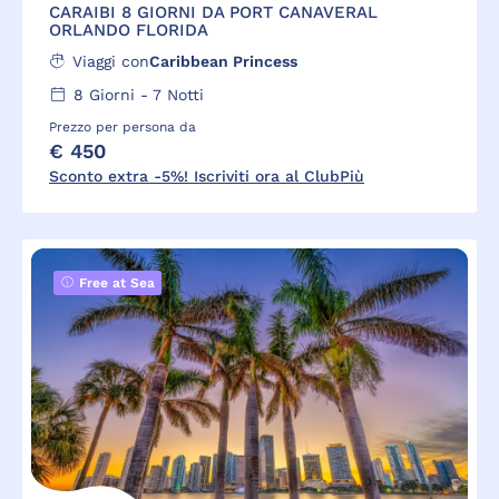
CARAIBI 8 GIORNI DA PORT CANAVERAL
ORLANDO FLORIDA
Viaggi con
Caribbean Princess
8
Giorni -
7
Notti
Prezzo per persona da
€ 450
Sconto extra -5%! Iscriviti ora al ClubPiù
Free at Sea