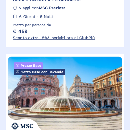
Viaggi con
MSC Preziosa
6
Giorni -
5
Notti
Prezzo per persona da
€ 459
Sconto extra -5%! Iscriviti ora al ClubPiù
Prezzo Base
Prezzo Base con Bevande