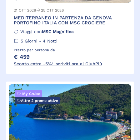
21 OTT 2026
25 OTT 2026
MEDITERRANEO IN PARTENZA DA GENOVA
PORTOFINO ITALIA CON MSC CROCIERE
Viaggi con
MSC Magnifica
5
Giorni -
4
Notti
Prezzo per persona da
€ 459
Sconto extra -5%! Iscriviti ora al ClubPiù
My Cruise
Altre 2 promo attive