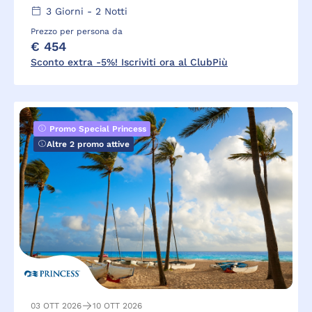
3
Giorni -
2
Notti
Prezzo per persona da
€ 454
Sconto extra -5%! Iscriviti ora al ClubPiù
Promo Special Princess
Altre 2 promo attive
03 OTT 2026
10 OTT 2026