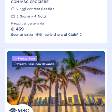
CON MSC CROCIERE
Viaggi con
Msc Seaside
5
Giorni -
4
Notti
Prezzo per persona da
€ 459
Sconto extra -5%! Iscriviti ora al ClubPiù
Prezzo Base
Prezzo Base con Bevande