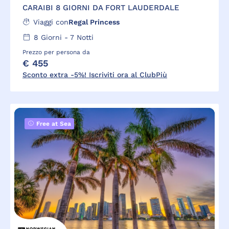
CARAIBI 8 GIORNI DA FORT LAUDERDALE
Viaggi con
Regal Princess
8
Giorni -
7
Notti
Prezzo per persona da
€ 455
Sconto extra -5%! Iscriviti ora al ClubPiù
Free at Sea