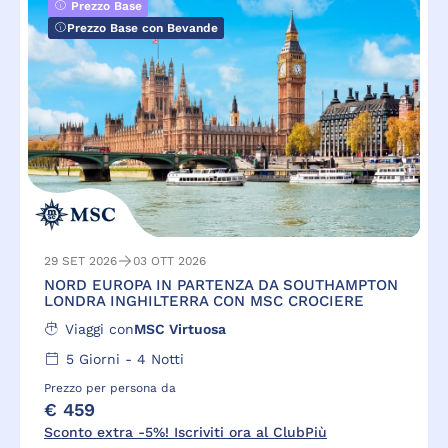
Prezzo Base
Prezzo Base con Bevande
29 SET 2026
03 OTT 2026
NORD EUROPA IN PARTENZA DA SOUTHAMPTON
LONDRA INGHILTERRA CON MSC CROCIERE
Viaggi con
MSC Virtuosa
5
Giorni -
4
Notti
Prezzo per persona da
€ 459
Sconto extra -5%! Iscriviti ora al ClubPiù