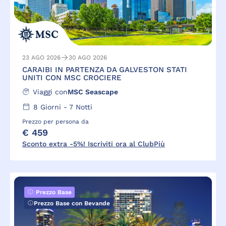
23 AGO 2026
30 AGO 2026
CARAIBI IN PARTENZA DA GALVESTON STATI
UNITI CON MSC CROCIERE
Viaggi con
MSC Seascape
8
Giorni -
7
Notti
Prezzo per persona da
€ 459
Sconto extra -5%! Iscriviti ora al ClubPiù
Prezzo Base
Prezzo Base con Bevande