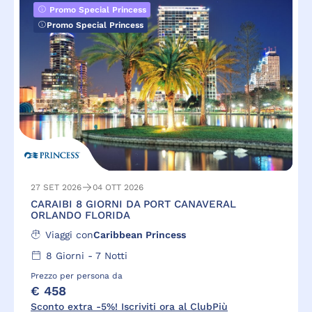
Promo Special Princess
Promo Special Princess
27 SET 2026
04 OTT 2026
CARAIBI 8 GIORNI DA PORT CANAVERAL
ORLANDO FLORIDA
Viaggi con
Caribbean Princess
8
Giorni -
7
Notti
Prezzo per persona da
€ 458
Sconto extra -5%! Iscriviti ora al ClubPiù