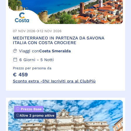
07 NOV 2026
12 NOV 2026
MEDITERRANEO IN PARTENZA DA SAVONA
ITALIA CON COSTA CROCIERE
Viaggi con
Costa Smeralda
6
Giorni -
5
Notti
Prezzo per persona da
€ 459
Sconto extra -5%! Iscriviti ora al ClubPiù
Prezzo Base
Altre 3 promo attive