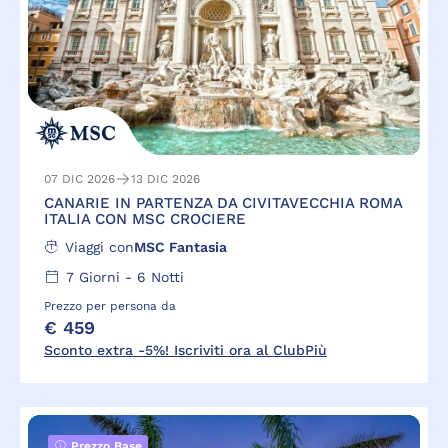
07 DIC 2026
13 DIC 2026
CANARIE IN PARTENZA DA CIVITAVECCHIA ROMA
ITALIA CON MSC CROCIERE
Viaggi con
MSC Fantasia
7
Giorni -
6
Notti
Prezzo per persona da
€ 459
Sconto extra -5%! Iscriviti ora al ClubPiù
Prezzo Base