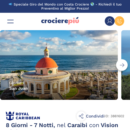
Skip
Speciale Giro del Mondo con Costa Crociere
- Richiedi il tuo
to
Preventivo al Miglior Prezzo!
content
Giorno 1
San Juan
Condividi
ID: 3861602
8 Giorni - 7 Notti,
nel
Caraibi
con
Vision