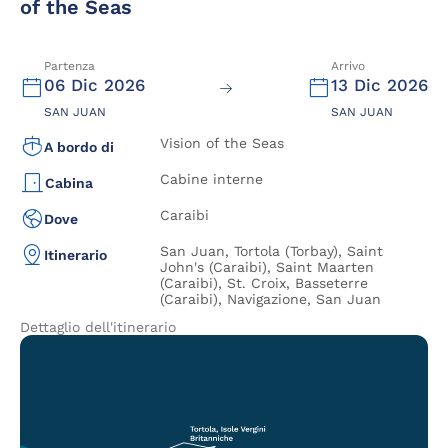
of the Seas
Partenza
Arrivo
06 Dic 2026
13 Dic 2026
SAN JUAN
SAN JUAN
Vision of the Seas
A bordo di
Cabine interne
Cabina
Caraibi
Dove
San Juan, Tortola (Torbay), Saint
Itinerario
John's (Caraibi), Saint Maarten
(Caraibi), St. Croix, Basseterre
(Caraibi), Navigazione, San Juan
Dettaglio dell'itinerario