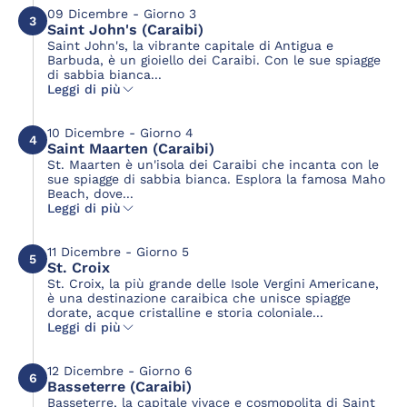
09 Dicembre - Giorno 3
3
Saint John's (Caraibi)
Saint John's, la vibrante capitale di Antigua e
Barbuda, è un gioiello dei Caraibi. Con le sue spiagge
di sabbia bianca...
Leggi di più
10 Dicembre - Giorno 4
4
Saint Maarten (Caraibi)
St. Maarten è un'isola dei Caraibi che incanta con le
sue spiagge di sabbia bianca. Esplora la famosa Maho
Beach, dove...
Leggi di più
11 Dicembre - Giorno 5
5
St. Croix
St. Croix, la più grande delle Isole Vergini Americane,
è una destinazione caraibica che unisce spiagge
dorate, acque cristalline e storia coloniale...
Leggi di più
12 Dicembre - Giorno 6
6
Basseterre (Caraibi)
Basseterre, la capitale vivace e cosmopolita di Saint