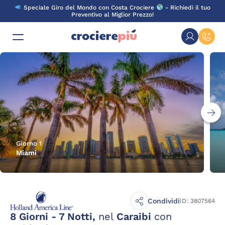
Skip
Speciale Giro del Mondo con Costa Crociere
- Richiedi il tuo
to
Preventivo al Miglior Prezzo!
content
Giorno 1
Miami
Condividi
ID: 3807564
8 Giorni - 7 Notti,
nel
Caraibi
con