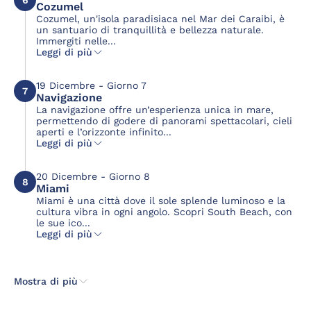
Cozumel
Cozumel, un'isola paradisiaca nel Mar dei Caraibi, è
un santuario di tranquillità e bellezza naturale.
Immergiti nelle...
Leggi di più
19 Dicembre - Giorno 7
7
Navigazione
La navigazione offre un’esperienza unica in mare,
permettendo di godere di panorami spettacolari, cieli
aperti e l’orizzonte infinito...
Leggi di più
20 Dicembre - Giorno 8
8
Miami
Miami è una città dove il sole splende luminoso e la
cultura vibra in ogni angolo. Scopri South Beach, con
le sue ico...
Leggi di più
Mostra di più