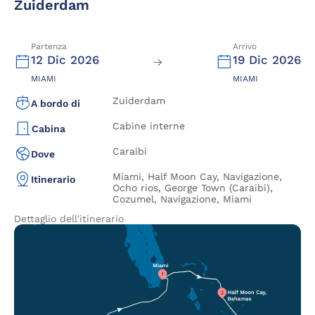
Zuiderdam
Partenza
Arrivo
12 Dic 2026
19 Dic 2026
MIAMI
MIAMI
Zuiderdam
A bordo di
Cabine interne
Cabina
Caraibi
Dove
Miami, Half Moon Cay, Navigazione,
Itinerario
Ocho rios, George Town (Caraibi),
Cozumel, Navigazione, Miami
Dettaglio dell'itinerario