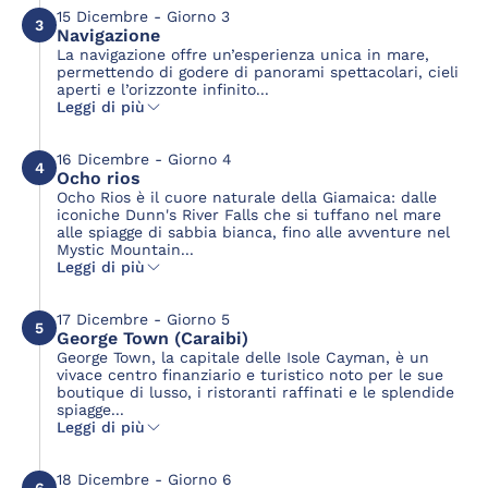
15 Dicembre - Giorno 3
3
Navigazione
La navigazione offre un’esperienza unica in mare,
permettendo di godere di panorami spettacolari, cieli
aperti e l’orizzonte infinito...
Leggi di più
16 Dicembre - Giorno 4
4
Ocho rios
Ocho Rios è il cuore naturale della Giamaica: dalle
iconiche Dunn's River Falls che si tuffano nel mare
alle spiagge di sabbia bianca, fino alle avventure nel
Mystic Mountain...
Leggi di più
17 Dicembre - Giorno 5
5
George Town (Caraibi)
George Town, la capitale delle Isole Cayman, è un
vivace centro finanziario e turistico noto per le sue
boutique di lusso, i ristoranti raffinati e le splendide
spiagge...
Leggi di più
18 Dicembre - Giorno 6
6