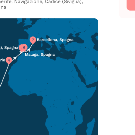
rife, Navigazione, Cadice (Siviglia),
ona