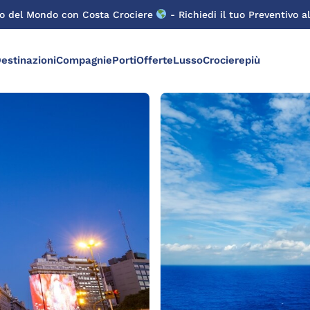
ro del Mondo con Costa Crociere
- Richiedi il tuo Preventivo al
estinazioni
Compagnie
Porti
Offerte
Lusso
Crocierepiù