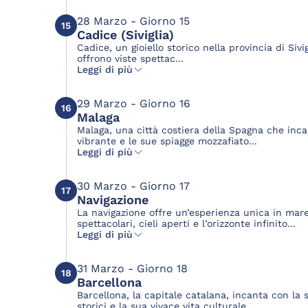
28 Marzo - Giorno 15
15
Cadice (Siviglia)
Cadice, un gioiello storico nella provincia di Siv
offrono viste spettac...
Leggi di più
29 Marzo - Giorno 16
16
Malaga
Malaga, una città costiera della Spagna che incan
vibrante e le sue spiagge mozzafiato...
Leggi di più
30 Marzo - Giorno 17
17
Navigazione
La navigazione offre un’esperienza unica in mar
spettacolari, cieli aperti e l’orizzonte infinito...
Leggi di più
31 Marzo - Giorno 18
18
Barcellona
Barcellona, la capitale catalana, incanta con la 
storici e la sua vivace vita culturale...