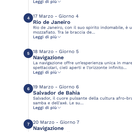
Leggi di più
17 Marzo - Giorno 4
4
Rio de Janeiro
Rio de Janeiro, con il suo spirito indomabile, è 
mozzafiato. Tra le braccia de...
Leggi di più
18 Marzo - Giorno 5
5
Navigazione
La navigazione offre un’esperienza unica in mar
spettacolari, cieli aperti e l’orizzonte infinito...
Leggi di più
19 Marzo - Giorno 6
6
Salvador de Bahia
Salvador, il cuore pulsante della cultura afro-br
samba e dell'axé. Le su...
Leggi di più
20 Marzo - Giorno 7
7
Navigazione