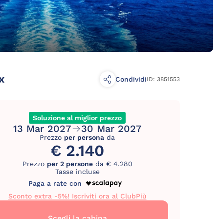
x
Condividi
ID: 3851553
Soluzione al miglior prezzo
13 Mar 2027
30 Mar 2027
Prezzo
per persona
da
€ 2.140
Prezzo
per 2 persone
da € 4.280
Tasse incluse
Paga a rate con
Sconto extra -5%! Iscriviti ora al ClubPiù
Scegli la cabina