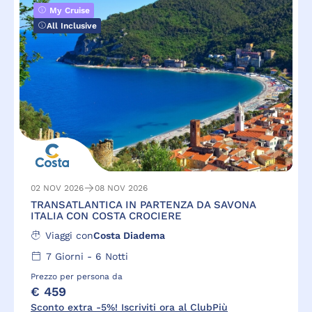
My Cruise
All Inclusive
02 NOV 2026
08 NOV 2026
TRANSATLANTICA IN PARTENZA DA SAVONA
ITALIA CON COSTA CROCIERE
Viaggi con
Costa Diadema
7
Giorni -
6
Notti
Prezzo per persona da
€ 459
Sconto extra -5%! Iscriviti ora al ClubPiù