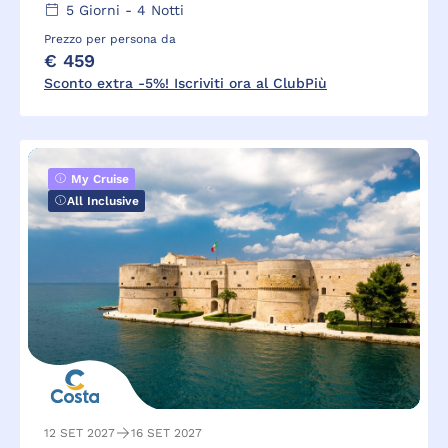
5
Giorni -
4
Notti
Prezzo per persona da
€ 459
Sconto extra -5%! Iscriviti ora al ClubPiù
My Cruise
All Inclusive
12 SET 2027
16 SET 2027