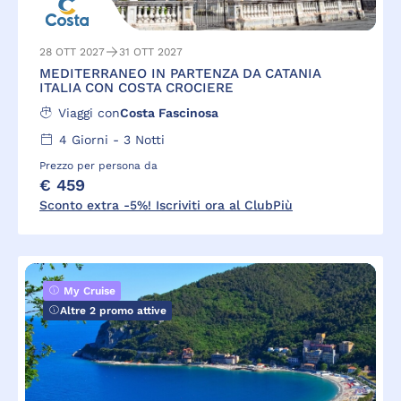
28 OTT 2027
31 OTT 2027
MEDITERRANEO IN PARTENZA DA CATANIA
ITALIA CON COSTA CROCIERE
Viaggi con
Costa Fascinosa
4
Giorni -
3
Notti
Prezzo per persona da
€ 459
Sconto extra -5%! Iscriviti ora al ClubPiù
My Cruise
Altre 2 promo attive