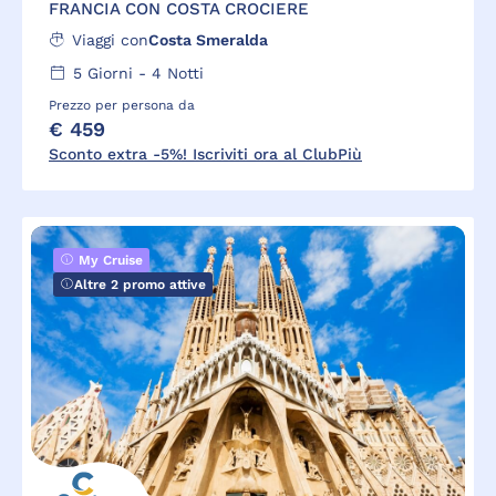
FRANCIA CON COSTA CROCIERE
Viaggi con
Costa Smeralda
5
Giorni -
4
Notti
Prezzo per persona da
€ 459
Sconto extra -5%! Iscriviti ora al ClubPiù
My Cruise
Altre 2 promo attive