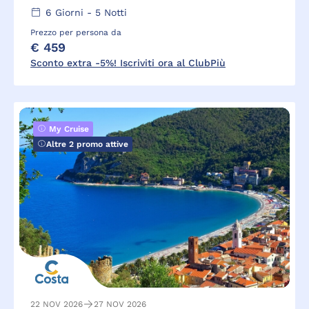
6
Giorni -
5
Notti
Prezzo per persona da
€ 459
Sconto extra -5%! Iscriviti ora al ClubPiù
My Cruise
Altre 2 promo attive
22 NOV 2026
27 NOV 2026