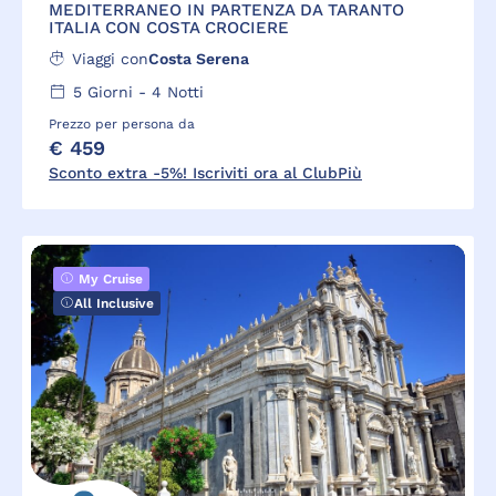
MEDITERRANEO IN PARTENZA DA TARANTO
ITALIA CON COSTA CROCIERE
Viaggi con
Costa Serena
5
Giorni -
4
Notti
Prezzo per persona da
€ 459
Sconto extra -5%! Iscriviti ora al ClubPiù
My Cruise
All Inclusive