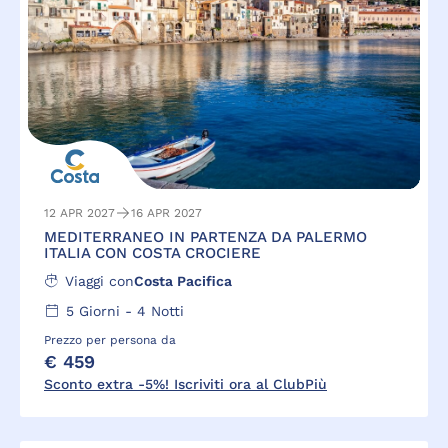
12 APR 2027
16 APR 2027
MEDITERRANEO IN PARTENZA DA PALERMO
ITALIA CON COSTA CROCIERE
Viaggi con
Costa Pacifica
5
Giorni -
4
Notti
Prezzo per persona da
€ 459
Sconto extra -5%! Iscriviti ora al ClubPiù