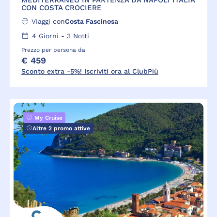
MEDITERRANEO IN PARTENZA DA NAPOLI ITALIA
CON COSTA CROCIERE
Viaggi con
Costa Fascinosa
4
Giorni -
3
Notti
Prezzo per persona da
€ 459
Sconto extra -5%! Iscriviti ora al ClubPiù
My Cruise
Altre 2 promo attive