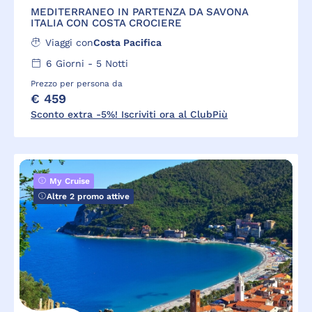
MEDITERRANEO IN PARTENZA DA SAVONA
ITALIA CON COSTA CROCIERE
Viaggi con
Costa Pacifica
6
Giorni -
5
Notti
Prezzo per persona da
€ 459
Sconto extra -5%! Iscriviti ora al ClubPiù
My Cruise
Altre 2 promo attive