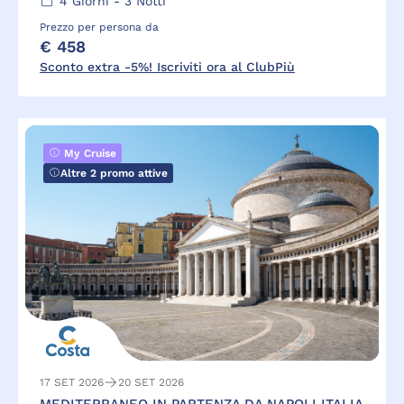
4
Giorni -
3
Notti
Prezzo per persona da
€ 458
Sconto extra -5%! Iscriviti ora al ClubPiù
My Cruise
Altre 2 promo attive
17 SET 2026
20 SET 2026