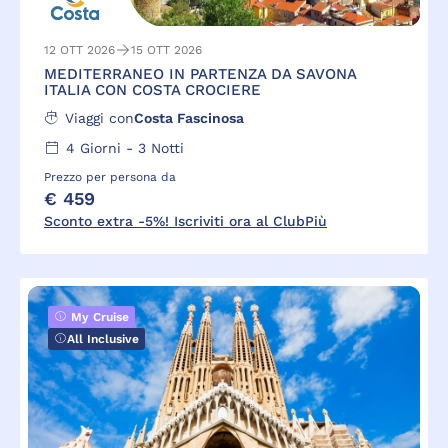
12 OTT 2026
15 OTT 2026
MEDITERRANEO IN PARTENZA DA SAVONA
ITALIA CON COSTA CROCIERE
Viaggi con
Costa Fascinosa
4
Giorni -
3
Notti
Prezzo per persona da
€ 459
Sconto extra -5%! Iscriviti ora al ClubPiù
My Cruise
All Inclusive