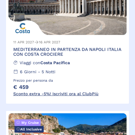
11 APR 2027
16 APR 2027
MEDITERRANEO IN PARTENZA DA NAPOLI ITALIA
CON COSTA CROCIERE
Viaggi con
Costa Pacifica
6
Giorni -
5
Notti
Prezzo per persona da
€ 459
Sconto extra -5%! Iscriviti ora al ClubPiù
My Cruise
All Inclusive