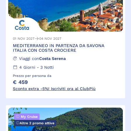
01 NOV 2027
04 NOV 2027
MEDITERRANEO IN PARTENZA DA SAVONA
ITALIA CON COSTA CROCIERE
Viaggi con
Costa Serena
4
Giorni -
3
Notti
Prezzo per persona da
€ 459
Sconto extra -5%! Iscriviti ora al ClubPiù
My Cruise
Altre 2 promo attive