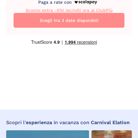
Paga a rate con
Sconto extra -5%! Iscriviti ora al ClubPiù
Scegli tra 3 date disponibili
Scopri l'
esperienza
in vacanza con
Carnival Elation