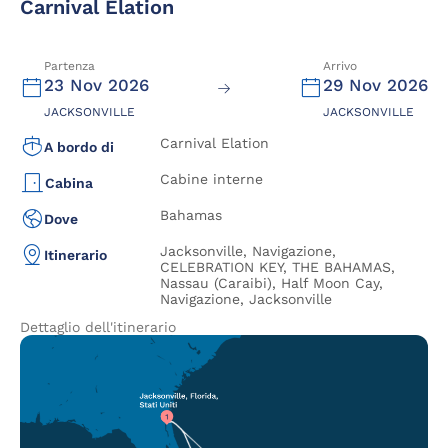
Carnival Elation
Partenza
Arrivo
23 Nov 2026
29 Nov 2026
JACKSONVILLE
JACKSONVILLE
Carnival Elation
A bordo di
Cabine interne
Cabina
Bahamas
Dove
Jacksonville, Navigazione,
Itinerario
CELEBRATION KEY, THE BAHAMAS,
Nassau (Caraibi), Half Moon Cay,
Navigazione, Jacksonville
Dettaglio dell'itinerario