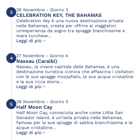
26 Novembre - Giorno 3
3
CELEBRATION KEY, THE BAHAMAS
Celebration Key è una nuova destinazione privata
nelle Bahamas, creata per offrire ai viaggiatori
un’esperienza da sogno tra spiagge bianchissime e
mare turchese...
Leggi di più
27 Novembre - Giorno 4
4
Nassau (Caraibi)
Nassau, la vivace capitale delle Bahamas, è una
destinazione turistica iconica che affascina i visitatori
con le sue spiagge mozzafiato, le sue acque cristalline
e la sua ricca storia...
Leggi di più
28 Novembre - Giorno 5
5
Half Moon Cay
Half Moon Cay, conosciuta anche come Little San
Salvador Island, è un'isola privata nelle Bahamas,
famosa per le sue spiagge di sabbia bianchissima e le
acque cristalline...
Leggi di più