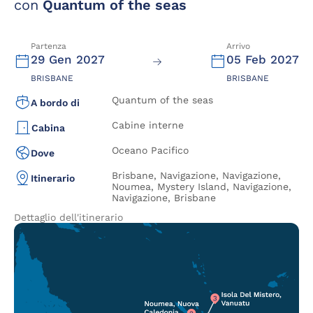
con
Quantum of the seas
Partenza
Arrivo
29 Gen 2027
05 Feb 2027
BRISBANE
BRISBANE
Quantum of the seas
A bordo di
Cabine interne
Cabina
Oceano Pacifico
Dove
Brisbane, Navigazione, Navigazione,
Itinerario
Noumea, Mystery Island, Navigazione,
Navigazione, Brisbane
Dettaglio dell'itinerario