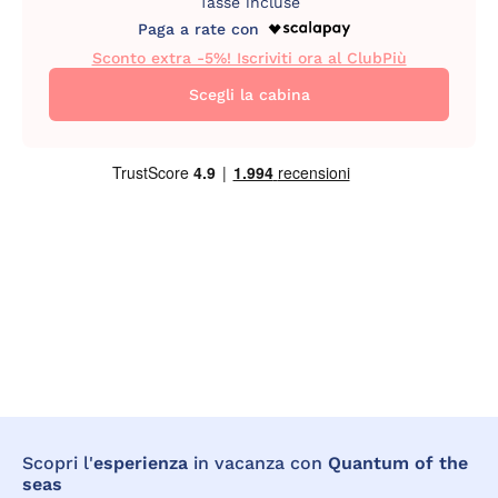
Tasse incluse
Paga a rate con
Sconto extra -5%! Iscriviti ora al ClubPiù
Scegli la cabina
Scopri l'
esperienza
in vacanza con
Quantum of the
seas