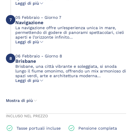
Leggi di più
05 Febbraio - Giorno 7
7
Navigazione
La navigazione offre un’esperienza unica in mare,
permettendo di godere di panorami spettacolari, cieli
aperti e l’orizzonte infinito...
Leggi di più
06 Febbraio - Giorno 8
8
Brisbane
Brisbane, una città vibrante e soleggiata, si snoda
lungo il fiume omonimo, offrendo un mix armonioso di
spazi verdi, arte e architettura moderna...
Leggi di più
Mostra di più
INCLUSO NEL PREZZO
Tasse portuali incluse
Pensione completa