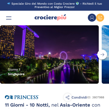
Skip
Speciale Giro del Mondo con Costa Crociere
- Richiedi il tuo
to
Preventivo al Miglior Prezzo!
content
Giorno 1
Singapore
Condividi
ID: 3807988
11 Giorni - 10 Notti,
nel
Asia-Oriente
con