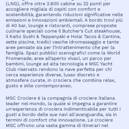
(LNG), offre oltre 2.600 cabine su 22 ponti per
accogliere migliaia di ospiti con comfort e
sostenibilità, garantendo riduzioni significative nelle
emissioni e innovazioni ambientali. A bordo trovi più
di 40 bar, lounge e ristoranti, comprese proposte
culinarie speciali come il Butcher’s Cut steakhouse,
il Kaito Sushi & Teppanyaki e Hola! Tacos & Cantina,
sette piscine, tredici vasche idromassaggio e tante
aree pensate sia per l’intrattenimento che per la
famiglia. Spazi pubblici scenografici come la World
Promenade, aree all’aperto vivaci, un parco per
bambini, lounge ad alta tecnologia e MSC Yacht
Club riservato rendono la nave perfetta per chi
cerca esperienze diverse, lusso discreto e
atmosfere curate, in crociera che combina relax,
gusto e stile contemporaneo.
MSC Crociere è la compagnia di crociere italiana
leader nel mondo, la quale si impegna a garantire
un'esperienza di crociera indimenticabile per tutti i
gusti a bordo delle sue navi all'avanguardia, sia in
termini di comfort che innovazione. Le crociere
MSC offrono una vasta gamma di itinerari nel