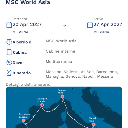
MSC World Asia
Partenza
Arrivo
20 Apr 2027
27 Apr 2027
MESSINA
MESSINA
MSC World Asia
A bordo di
Cabine interne
Cabina
Mediterraneo
Dove
Messina, Valletta, At Sea, Barcellona,
Itinerario
Marsiglia, Genova, Napoli, Messina
Dettaglio dell'itinerario