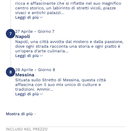
ricca e affascinante che si riflette nel suo magnifico
centro storico, un labirinto di stretti vicoli, piazze
vivaci e antichi palazzi...
Leggi di più
27 Aprile - Giorno 7
7
Napoli
Napoli, una città avvolta dal mistero e dalla passione,
dove ogni strada racconta una storia e ogni piatto è
un'opera d'arte culinaria...
Leggi di più
28 Aprile - Giorno 8
8
Messina
Situata sullo Stretto di Messina, questa città
affascina con il suo mix unico di culture e
tradizioni. Ammir...
Leggi di più
Mostra di più
INCLUSO NEL PREZZO