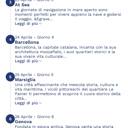
3
At Sea
Le giornate di navigazione in mare aperto sono
momenti perfetti per vivere appieno la nave e godersi
il viaggio. &Egrave...
Leggi di più
24 Aprile - Giorno 4
4
Barcellona
Barcellona, la capitale catalana, incanta con la sua
architettura mozzafiato, i suoi quartieri storici e la
sua vivace vita culturale...
Leggi di più
25 Aprile - Giorno 5
5
Marsiglia
Una città affascinante che mescola storia, cultura e
vita marittima. I vicoli pittoreschi del quartiere Le
Panier ti permettono di scoprire il cuore storico della
città...
Leggi di più
26 Aprile - Giorno 6
6
Genova
Fondata in epoca antica, Genova vanta una storia