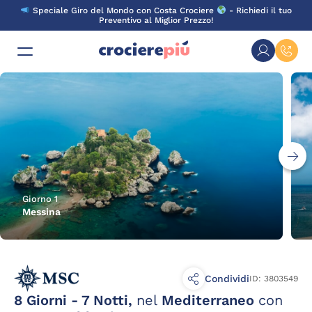
Skip
Speciale Giro del Mondo con Costa Crociere
- Richiedi il tuo
to
Preventivo al Miglior Prezzo!
content
Giorno 1
Messina
Condividi
ID: 3803549
8 Giorni - 7 Notti,
nel
Mediterraneo
con