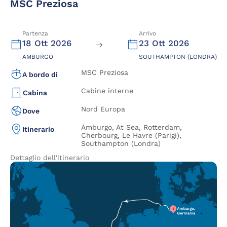
MSC Preziosa
Partenza
Arrivo
18 Ott 2026
23 Ott 2026
AMBURGO
SOUTHAMPTON (LONDRA)
MSC Preziosa
A bordo di
Cabine interne
Cabina
Nord Europa
Dove
Amburgo, At Sea, Rotterdam,
Itinerario
Cherbourg, Le Havre (Parigi),
Southampton (Londra)
Dettaglio dell'itinerario