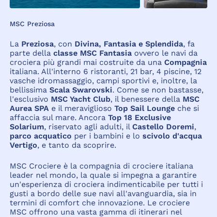
MSC Preziosa
La
Preziosa
, con
Divina, Fantasia e Splendida
, fa
parte della
classe MSC Fantasia
ovvero le navi da
crociera più grandi mai costruite da una
Compagnia
italiana. All'interno 6 ristoranti, 21 bar, 4 piscine, 12
vasche idromassaggio, campi sportivi e, inoltre, la
bellissima
Scala Swarovski
. Come se non bastasse,
l'esclusivo
MSC Yacht Club
, il benessere della
MSC
Aurea SPA
e il meraviglioso
Top Sail Lounge
che si
affaccia sul mare. Ancora
Top 18 Exclusive
Solarium
, riservato agli adulti, il
Castello Doremi
,
parco acquatico
per i bambini e lo
scivolo d'acqua
Vertigo
, e tanto da scoprire.
MSC Crociere è la compagnia di crociere italiana
leader nel mondo, la quale si impegna a garantire
un'esperienza di crociera indimenticabile per tutti i
gusti a bordo delle sue navi all'avanguardia, sia in
termini di comfort che innovazione. Le crociere
MSC offrono una vasta gamma di itinerari nel