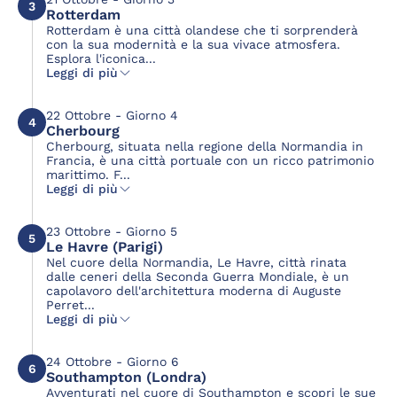
3
Rotterdam
Rotterdam è una città olandese che ti sorprenderà
con la sua modernità e la sua vivace atmosfera.
Esplora l'iconica...
Leggi di più
22 Ottobre - Giorno 4
4
Cherbourg
Cherbourg, situata nella regione della Normandia in
Francia, è una città portuale con un ricco patrimonio
marittimo. F...
Leggi di più
23 Ottobre - Giorno 5
5
Le Havre (Parigi)
Nel cuore della Normandia, Le Havre, città rinata
dalle ceneri della Seconda Guerra Mondiale, è un
capolavoro dell'architettura moderna di Auguste
Perret...
Leggi di più
24 Ottobre - Giorno 6
6
Southampton (Londra)
Avventurati nel cuore di Southampton e scopri le sue