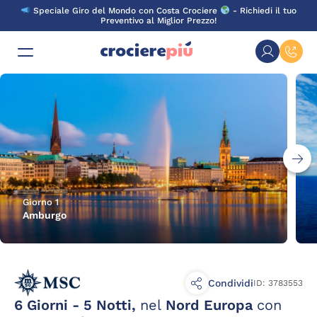
Skip
Speciale Giro del Mondo con Costa Crociere
- Richiedi il tuo
to
Preventivo al Miglior Prezzo!
content
Giorno 1
Amburgo
Condividi
ID: 3783553
6 Giorni - 5 Notti,
nel
Nord Europa
con