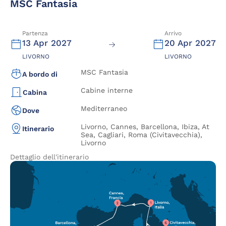
MSC Fantasia
Partenza
Arrivo
13 Apr 2027
20 Apr 2027
LIVORNO
LIVORNO
MSC Fantasia
A bordo di
Cabine interne
Cabina
Mediterraneo
Dove
Livorno, Cannes, Barcellona, Ibiza, At
Itinerario
Sea, Cagliari, Roma (Civitavecchia),
Livorno
Dettaglio dell'itinerario