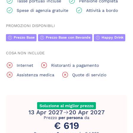
Tasse portuali incluse
Pensione completa
Spese di agenzia gratuite
Attività a bordo
PROMOZIONI DISPONIBILI
Prezzo Base
Prezzo Base con Bevande
Happy Drink
COSA NON INCLUDE
Internet
Ristoranti a pagamento
Assistenza medica
Quote di servizio
Soluzione al miglior prezzo
13 Apr 2027
20 Apr 2027
Prezzo
per persona
da
€ 619