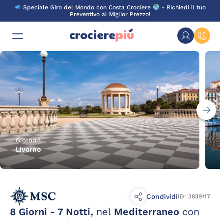
Skip
Speciale Giro del Mondo con Costa Crociere
- Richiedi il tuo
to
Preventivo al Miglior Prezzo!
content
Giorno 1
Livorno
Condividi
ID: 3839117
8 Giorni - 7 Notti,
nel
Mediterraneo
con