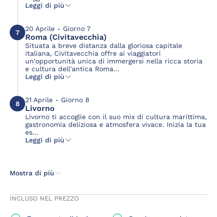
Leggi di più
20 Aprile - Giorno 7
7
Roma (Civitavecchia)
Situata a breve distanza dalla gloriosa capitale
italiana, Civitavecchia offre ai viaggiatori
un'opportunità unica di immergersi nella ricca storia
e cultura dell'antica Roma...
Leggi di più
21 Aprile - Giorno 8
8
Livorno
Livorno ti accoglie con il suo mix di cultura marittima,
gastronomia deliziosa e atmosfera vivace. Inizia la tua
es...
Leggi di più
Mostra di più
INCLUSO NEL PREZZO