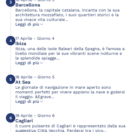
3
Barcellona
Barcellona, la capitale catalana, incanta con la sua
architettura mozzafiato, i suoi quartieri storici e la
sua vivace vita culturale...
Leggi di più
17 Aprile - Giorno 4
4
Ibiza
Ibiza, una delle isole Baleari della Spagna, è famosa a
livello mondiale per le sue vibranti scene notturne e
le splendide spiagge...
Leggi di più
18 Aprile - Giorno 5
5
At Sea
Le giornate di navigazione in mare aperto sono
momenti perfetti per vivere appieno la nave e godersi
il viaggio. &Egrave...
Leggi di più
19 Aprile - Giorno 6
6
Cagliari
Il cuore pulsante di Cagliari è rappresentato dalla sua
suggestiva Città Vecchia. Perdersi tra i vico...