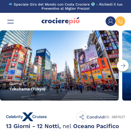
Skip
Speciale Giro del Mondo con Costa Crociere
- Richiedi il tuo
to
Preventivo al Miglior Prezzo!
content
Giorno 1
Yokohama (Tokyo)
Condividi
ID: 3851537
13 Giorni - 12 Notti,
nel
Oceano Pacifico