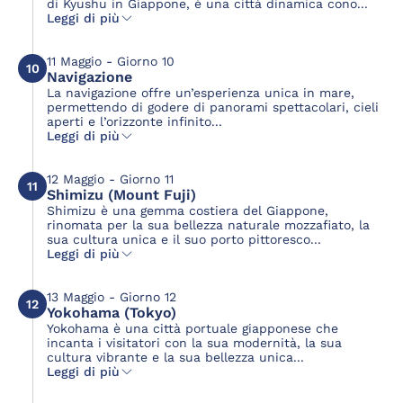
di Kyushu in Giappone, è una città dinamica cono...
Leggi di più
11 Maggio - Giorno 10
10
Navigazione
La navigazione offre un’esperienza unica in mare,
permettendo di godere di panorami spettacolari, cieli
aperti e l’orizzonte infinito...
Leggi di più
12 Maggio - Giorno 11
11
Shimizu (Mount Fuji)
Shimizu è una gemma costiera del Giappone,
rinomata per la sua bellezza naturale mozzafiato, la
sua cultura unica e il suo porto pittoresco...
Leggi di più
13 Maggio - Giorno 12
12
Yokohama (Tokyo)
Yokohama è una città portuale giapponese che
incanta i visitatori con la sua modernità, la sua
cultura vibrante e la sua bellezza unica...
Leggi di più