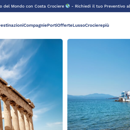
ro del Mondo con Costa Crociere
- Richiedi il tuo Preventivo al
estinazioni
Compagnie
Porti
Offerte
Lusso
Crocierepiù