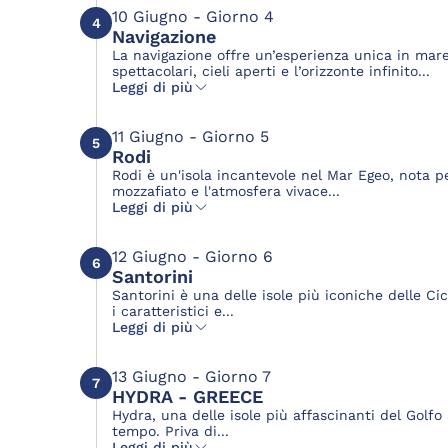
10 Giugno - Giorno 4
4
Navigazione
La navigazione offre un’esperienza unica in mar
spettacolari, cieli aperti e l’orizzonte infinito...
Leggi di più
11 Giugno - Giorno 5
5
Rodi
Rodi è un'isola incantevole nel Mar Egeo, nota pe
mozzafiato e l'atmosfera vivace...
Leggi di più
12 Giugno - Giorno 6
6
Santorini
Santorini è una delle isole più iconiche delle Cic
i caratteristici e...
Leggi di più
13 Giugno - Giorno 7
7
HYDRA - GREECE
Hydra, una delle isole più affascinanti del Golf
tempo. Priva di...
Leggi di più