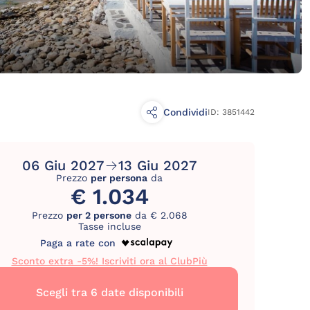
Condividi
ID: 3851442
06 Giu 2027
13 Giu 2027
Prezzo
per persona
da
€ 1.034
Prezzo
per 2 persone
da € 2.068
Tasse incluse
Paga a rate con
Sconto extra -5%! Iscriviti ora al ClubPiù
Scegli tra 6 date disponibili