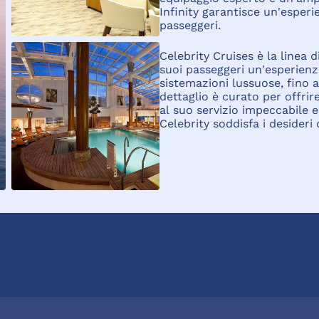
Infinity garantisce un'esperie
passeggeri.
Celebrity Cruises è la linea d
suoi passeggeri un'esperienza 
sistemazioni lussuose, fino 
dettaglio è curato per offrir
al suo servizio impeccabile e
Celebrity soddisfa i desideri 