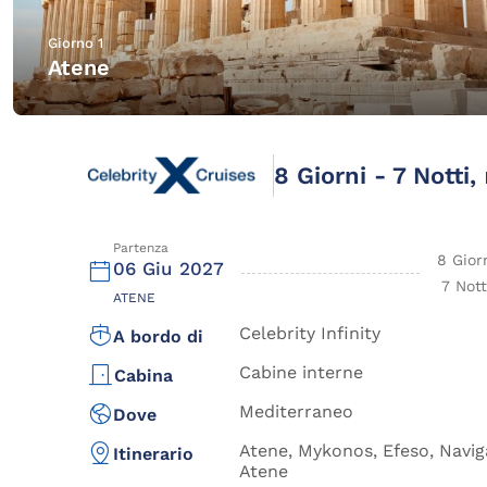
Giorno 1
Atene
8 Giorni - 7 Notti,
Partenza
8 Gior
06 Giu 2027
7 Nott
ATENE
Celebrity Infinity
A bordo di
Cabine interne
Cabina
Mediterraneo
Dove
Atene, Mykonos, Efeso, Navig
Itinerario
Atene