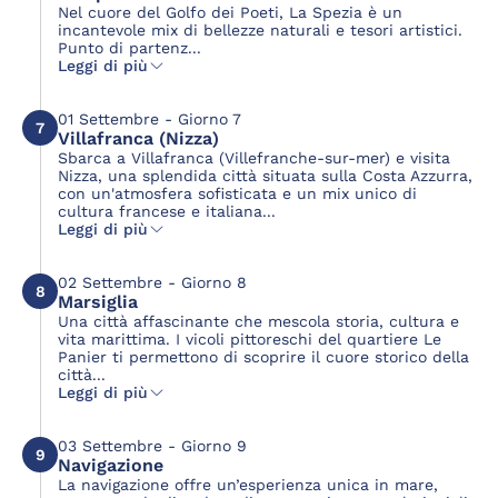
Nel cuore del Golfo dei Poeti, La Spezia è un
incantevole mix di bellezze naturali e tesori artistici.
Punto di partenz...
Leggi di più
01 Settembre - Giorno 7
7
Villafranca (Nizza)
Sbarca a Villafranca (Villefranche-sur-mer) e visita
Nizza, una splendida città situata sulla Costa Azzurra,
con un'atmosfera sofisticata e un mix unico di
cultura francese e italiana...
Leggi di più
02 Settembre - Giorno 8
8
Marsiglia
Una città affascinante che mescola storia, cultura e
vita marittima. I vicoli pittoreschi del quartiere Le
Panier ti permettono di scoprire il cuore storico della
città...
Leggi di più
03 Settembre - Giorno 9
9
Navigazione
La navigazione offre un’esperienza unica in mare,