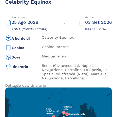
Celebrity Equinox
Partenza
Arrivo
25 Ago 2026
03 Set 2026
ROMA (CIVITAVECCHIA)
BARCELLONA
Celebrity Equinox
A bordo di
Cabine interne
Cabina
Mediterraneo
Dove
Roma (Civitavecchia), Napoli,
Itinerario
Navigazione, Portofino, La Spezia, La
Spezia, Villafranca (Nizza), Marsiglia,
Navigazione, Barcellona
Dettaglio dell'itinerario