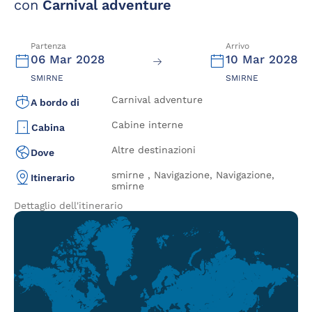
con
Carnival adventure
Partenza
Arrivo
06 Mar 2028
10 Mar 2028
SMIRNE
SMIRNE
Carnival adventure
A bordo di
Cabine interne
Cabina
Altre destinazioni
Dove
smirne , Navigazione, Navigazione,
Itinerario
smirne
Dettaglio dell'itinerario