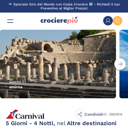
Skip
Speciale Giro del Mondo con Costa Crociere
- Richiedi il tuo
to
Preventivo al Miglior Prezzo!
content
Giorno 1
smirne
Condividi
ID: 3863616
5 Giorni - 4 Notti,
nel
Altre destinazioni