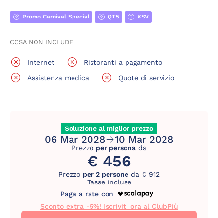
Promo Carnival Special
QT5
KSV
COSA NON INCLUDE
Internet
Ristoranti a pagamento
Assistenza medica
Quote di servizio
Soluzione al miglior prezzo
06 Mar 2028
10 Mar 2028
Prezzo
per persona
da
€ 456
Prezzo
per 2 persone
da € 912
Tasse incluse
Paga a rate con
Sconto extra -5%! Iscriviti ora al ClubPiù