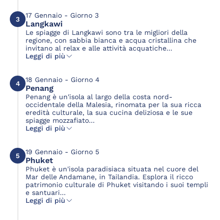
17 Gennaio - Giorno 3
3
Langkawi
Le spiagge di Langkawi sono tra le migliori della
regione, con sabbia bianca e acqua cristallina che
invitano al relax e alle attività acquatiche...
Leggi di più
18 Gennaio - Giorno 4
4
Penang
Penang è un'isola al largo della costa nord-
occidentale della Malesia, rinomata per la sua ricca
eredità culturale, la sua cucina deliziosa e le sue
spiagge mozzafiato...
Leggi di più
19 Gennaio - Giorno 5
5
Phuket
Phuket è un'isola paradisiaca situata nel cuore del
Mar delle Andamane, in Tailandia. Esplora il ricco
patrimonio culturale di Phuket visitando i suoi templi
e santuari...
Leggi di più