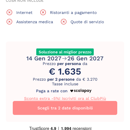
COSA NON INCLUDE
Internet
Ristoranti a pagamento
Assistenza medica
Quote di servizio
Soluzione al miglior prezzo
14 Gen 2027
26 Gen 2027
Prezzo
per persona
da
€ 1.635
Prezzo
per 2 persone
da € 3.270
Tasse incluse
Paga a rate con
Sconto extra -5%! Iscriviti ora al ClubPiù
Scegli tra 2 date disponibili