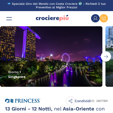
Skip
Speciale Giro del Mondo con Costa Crociere
- Richiedi il tuo
to
Preventivo al Miglior Prezzo!
content
Giorno 1
Singapore
Condividi
ID: 3807991
13 Giorni - 12 Notti,
nel
Asia-Oriente
con